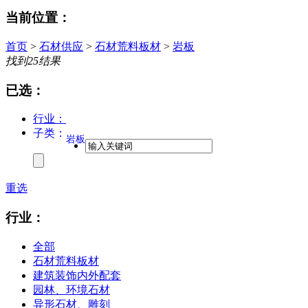
当前位置：
首页
>
石材供应
>
石材荒料板材
>
岩板
找到
25
结果
已选：
行业：
子类：
岩板
重选
行业：
全部
石材荒料板材
建筑装饰内外配套
园林、环境石材
异形石材、雕刻