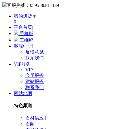
客服热线：
0595-86811139
我的进货单
0
平台首页
|
手机版
|
二维码
|
客服中心
|
反馈意见
联系我们
VIP服务
|
VIP
会员服务
建站服务
联系我们
网站地图
特色频道
石材供应
|
石圈
|