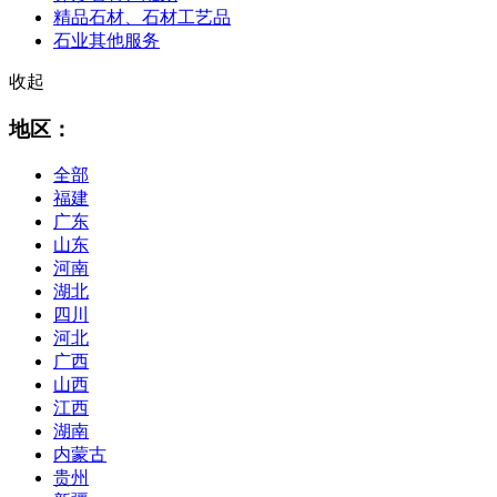
精品石材、石材工艺品
石业其他服务
收起
地区：
全部
福建
广东
山东
河南
湖北
四川
河北
广西
山西
江西
湖南
内蒙古
贵州