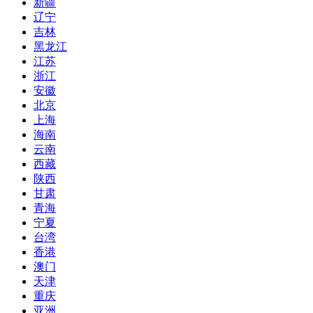
新疆
辽宁
吉林
黑龙江
江苏
浙江
安徽
北京
上海
海南
云南
西藏
陕西
甘肃
青海
宁夏
台湾
香港
澳门
天津
重庆
亚洲