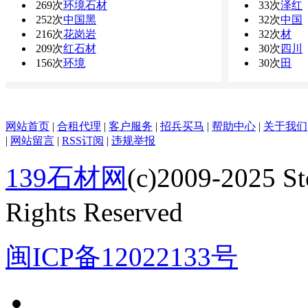
269次
环境石材
33次
泽红
252次
中国黑
32次
中国
216次
花岗岩
32次
材
209次
红石材
30次
四川
156次
环境
30次
田
网站首页
|
合租代理
|
客户服务
|
招兵买马
|
帮助中心
|
关于我们
|
网站留言
|
RSS订阅
|
违规举报
139石材网
(c)2009-2025 S
Rights Reserved
闽ICP备12022133号