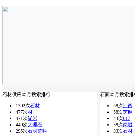
石材供应本月搜索排行
石圈本月搜索排
1392次
石材
58次
江西
477次
材
58次
芝麻
471次
岗岩
43次
617
449次
大理石
38次
岗岩
295次
石材荒料
33次
石材