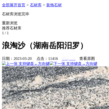
全部展开
首页
>
石材库
>
装饰石材
石材库浏览完毕
重新浏览
推荐石材库
1
/ 1
浪淘沙（湖南岳阳汨罗）
日期：2023-03-20 点击：
11416
评论：0
查看原图