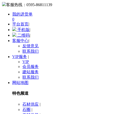
客服热线：
0595-86811139
我的进货单
0
平台首页
|
手机版
|
二维码
|
客服中心
|
反馈意见
联系我们
VIP服务
|
VIP
会员服务
建站服务
联系我们
网站地图
特色频道
石材供应
|
石圈
|