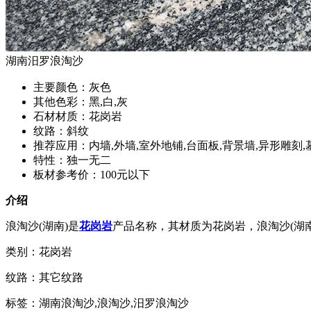
湖南汨罗浪淘沙
主要颜色：灰色
其他色彩：黑,白,灰
石材材质：花岗岩
纹路：斜纹
推荐应用：内墙,外墙,室外地铺,台面板,背景墙,异形雕刻,
特性：独一无二
板材参考价：100元以下
介绍
浪淘沙(湖南)是
花岗岩
产品名称，其材质为花岗岩，浪淘沙(湖南
类别：花岗岩
纹路：其它纹路
标签：湖南浪淘沙,浪淘沙,汨罗浪淘沙