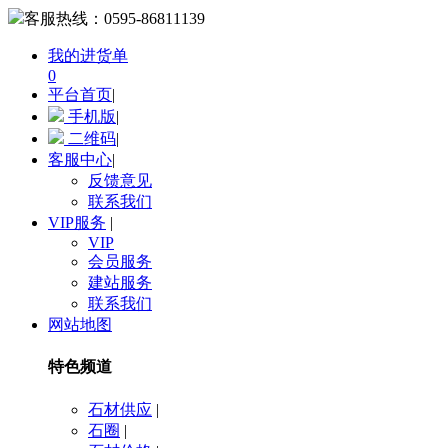
客服热线：
0595-86811139
我的进货单
0
平台首页
|
手机版
|
二维码
|
客服中心
|
反馈意见
联系我们
VIP服务
|
VIP
会员服务
建站服务
联系我们
网站地图
特色频道
石材供应
|
石圈
|