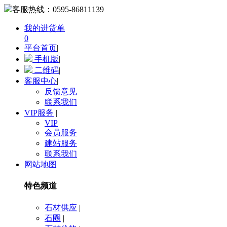
客服热线：
0595-86811139
我的进货单
0
平台首页
|
手机版
|
二维码
|
客服中心
|
反馈意见
联系我们
VIP服务
|
VIP
会员服务
建站服务
联系我们
网站地图
特色频道
石材供应
|
石圈
|