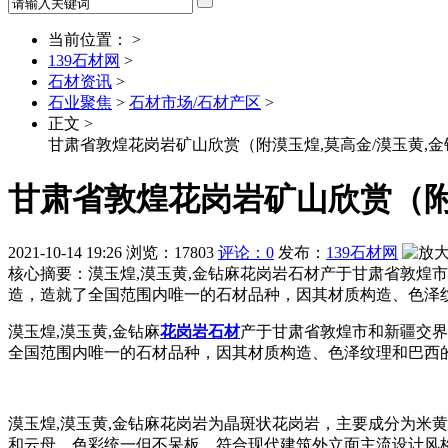
当前位置： >
139石材网
>
石材资讯
>
石业聚焦
>
石材市场/石材产区
>
正文 >
甘肃省敦煌花岗岩矿山欣赏（附漠玉煌,莫高金/漠玉黄,
甘肃省敦煌花岗岩矿山欣赏（附
2021-10-14 19:26
浏览：
17803
评论：0
发布：
139石材网
核心摘要：漠玉煌,漠玉黄,金钻麻花岗岩石材产于甘肃省敦煌
造，造就了全国范围内唯一的石材品种，因其材质构造、色泽
漠玉煌,漠玉黄,金钻麻
花岗岩
石材
产于甘肃省敦煌市和新疆交界
全国范围内唯一的石材品种，因其材质构造、色泽纹理和巴西
漠玉煌,漠玉黄,金钻麻花岗岩为晶斑状花岗岩，主要成分为米
和云母，色彩统一但不呆板，符合现代建筑外立面主流设计风