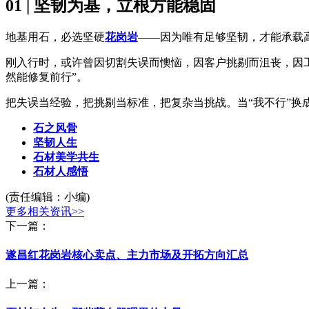
01 | 坚韧为基，立根方能稳固
地基用石，必选坚硬
花岗岩
——因为唯有足够坚韧，才能承载
刚入行时，或许曾因切割失误而懊恼，因客户挑剔而沮丧，因工
然能修复前行”。
把失误当经验，把挑剔当标准，把复杂当挑战。当“我不行”换
石之风骨
坚韧人生
石材美学共生
石材人感悟
(责任编辑：小编)
更多相关资讯>>
下一篇：
遂昌红花岗岩核心卖点、主力市场及开拓方向汇总
上一篇：