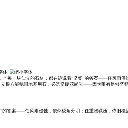
。” 每一块伫立的石材，都在诉说着“坚韧”的答案——任风雨
为基，立根方能稳固地基用石，必选坚硬花岗岩——因为唯有足够坚
韧”的答案——任风雨侵蚀，依然棱角分明；任重物碾压，依旧稳