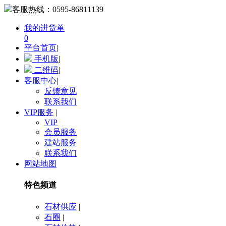
客服热线：
0595-86811139
我的进货单
0
平台首页
|
手机版
|
二维码
|
客服中心
|
反馈意见
联系我们
VIP服务
|
VIP
会员服务
建站服务
联系我们
网站地图
特色频道
石材供应
|
石圈
|