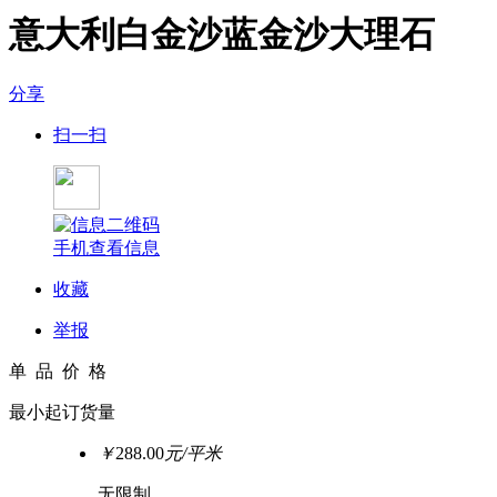
意大利白金沙蓝金沙大理石
分享
扫一扫
手机查看信息
收藏
举报
单 品 价 格
最小起订货量
￥
288.00
元/平米
无限制