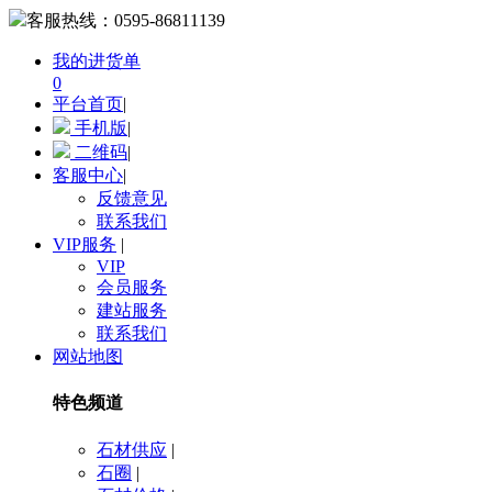
客服热线：
0595-86811139
我的进货单
0
平台首页
|
手机版
|
二维码
|
客服中心
|
反馈意见
联系我们
VIP服务
|
VIP
会员服务
建站服务
联系我们
网站地图
特色频道
石材供应
|
石圈
|