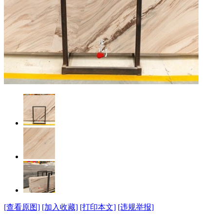
[查看原图]
[加入收藏]
[打印本文]
[违规举报]