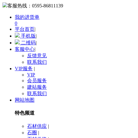
客服热线：
0595-86811139
我的进货单
0
平台首页
|
手机版
|
二维码
|
客服中心
|
反馈意见
联系我们
VIP服务
|
VIP
会员服务
建站服务
联系我们
网站地图
特色频道
石材供应
|
石圈
|