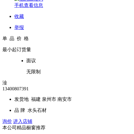
手机查看信息
收藏
举报
单 品 价 格
最小起订货量
面议
无限制
淦
13400807391
发货地
福建 泉州市 南安市
品 牌
水头石材
询价
进入店铺
本公司精品橱窗推荐