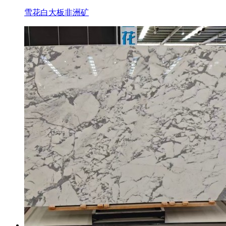
雪花白大板非洲矿