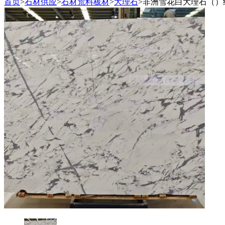
首页
>
石材供应
>
石材荒料板材
>
大理石
>
非洲雪花白大理石（）