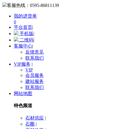
客服热线：
0595-86811139
我的进货单
0
平台首页
|
手机版
|
二维码
|
客服中心
|
反馈意见
联系我们
VIP服务
|
VIP
会员服务
建站服务
联系我们
网站地图
特色频道
石材供应
|
石圈
|